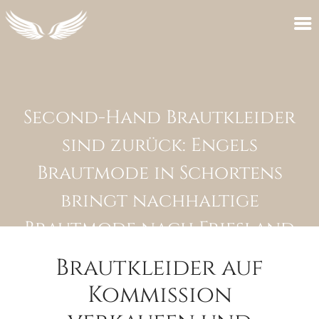
Second-Hand Brautkleider
sind zurück: Engels
Brautmode in Schortens
bringt nachhaltige
Brautmode nach Friesland
und Ostfriesland
Brautkleider auf
Kommission
5. Juli 2026