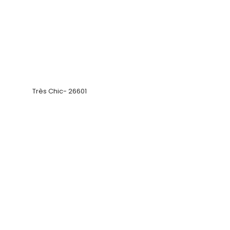
Très Chic- 26123