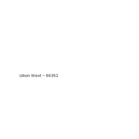
Lillian West – 66363