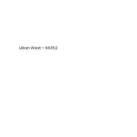
Lillian West – 66363