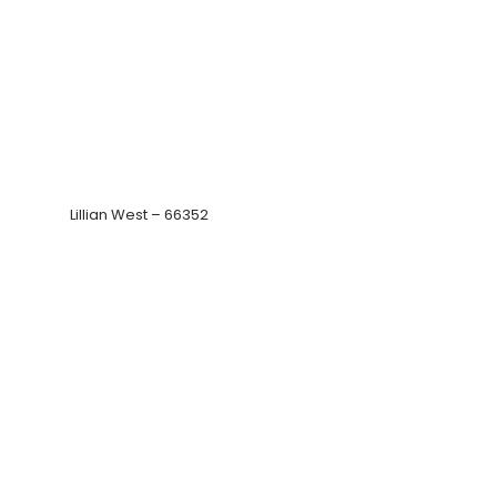
Lillian West – 66363