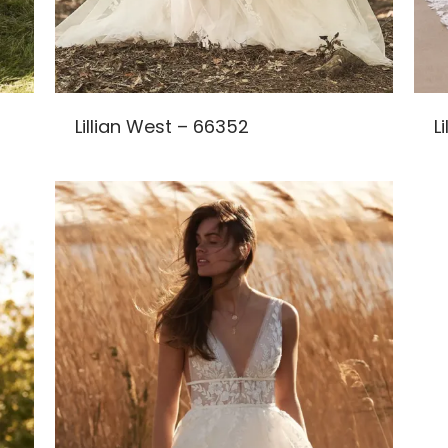
Lillian West – 66352
L